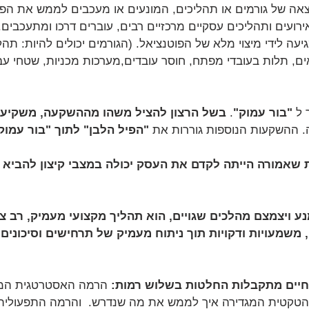
צאה של גורמים או תהליכים, המונעים או מעכבים לממש את הפו
אירועים ותהליכים עסקיים מרכזיים רבים, עוברים דרכו ומתעכבים. 
 לידי מיצוי מלא של הפוטנציאל. (הגורמים יכולים להיות: תהליכ
ם, תלות בעובדי מפתח, חוסר עובדים,מערכות מכניות, שטחי עבו
 ל 
"בור עמוק"
. 
בשל הרצון להציל משהו מההשקעה, משקיעי
. ההשקעות הנוספות גוררות את 
"הפיל הלבן" לתוך "בור עמוק
שאמורה הייתה לקדם את העסק יכולה במצבי קיצון להביא ל
ויצמצם מהלכים שגויים, הוא תהליך מקצועי מעמיק, רב צו
 משמעויות ודקויות תוך ניתוח מעמיק של תרחישים וסיכונים,
בחיים מתקבלות החלטות בשלוש רמות: 
הרמה האסטרטגית המג
טקטית המגדירה איך לממש את מה שנדרש.  והרמה התפעולית