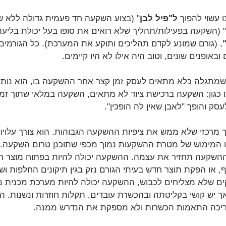
 עשוי להפוך 
ל"פיל לבן
" (בצוע השקעה חד פעמית גדולה ללא שי
" (השקעה בפעילות/תהליך שלא רואים את סופו בעל יכולת בליע
, (גורם שמונע לקדם תהליכים ותוקע את המערכת). כל הגורמים ש
 ובאופנים שונים, וטוב היה אילו לא היו קיימים.
 שמתגלה כלא מתאים לעסק זמן קצר אחר ההשקעה בו, הוא נותר
ו כגון: השקעה ברכישת ציוד לא מתאים, השקעה במלאי שתוך זמ
ק והופך "לאבן שאין לה הופכין". 
ך מרכזי שלא ממש את ציפיות ההשקעה הגבוהות. הוא צורך עלויו
 או המימוש של מטרת ההשקעות נמוך מכפי שתוכנן טרום השקעה.
 ההשקעה תחזיר את עצמה. ההשקעה יכולה להיות בפתוח מוצר 
 או הפקת תוצר חדש בעיתי הגורם נזק בגין תיקונים החלפות ו
קים שלא מצליחים לכבוש, ההשקעה יכולה להיות מערכת מכנית 
 יש קושי בקליטתה ובהכשרת עובדים, תקלות חוזרות ונשנות. 
יכה התאמות הכשרות ולא מספקת את הנדרש ממנה.