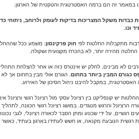
נו במאמר זה הם ברמה האסטרטגית והטקטית של הארגון. 
בדות משקל המצריכות בדיקות לעומק ולרוחב, ניתוחי כדאי
ד וכו.
בות מתקבלות החלטות לפי 
חוק פרקינסון
: משמע ככל שההחלט
החלטה מהירה יותר, לא בהכרח מקצועית ושקולה.
בים לא מבינים, לחלק יש אינטרס כזה או אחר להצלחת התהליך
ס כגורם המבין ביותר בתחום
. הגורם אולי מבין בתחום אך לא
 האסטרטגית, במקבל להיבט ניהול הסיכון של האירוע.
לטות יש קונפליקט בין רציונל עסקי מול רציונל רגשי ורציונל אינ
ורה הרציונל והרגש מנוגדים. במושג רציונל רגשי הכוונה, לתהליך
ים רגשיים, על ידי שכנוע ומתן הסבר לכאורה רציונלי, לגבי נכונות
ת רגשית הנובעת מקנאה, או חשש לעתידו בארגון בעתיד, כאשר