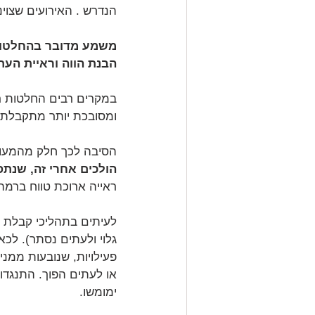
הנדרש . האירועים שצוי
משמע מדובר בהחלטות כ
הבנת הווה וראיית העתי
במקרים רבים החלטות ר
ומסובכת יותר מתקבלת 
הסיבה לכך חלק מהמעור
הולכים אחרי זה, שנתפ
ראייה ארוכת טווח ברמה
לעיתים בתהליכי קבלת הח
גלוי ולעתים נסתר). לכא
פעילויות, שנובעות ממניע
או לעתים הפוך. התנגדו
ימומשו.