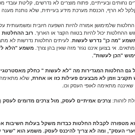
ם נחותים ובעייתיים, פתוח מוצרים לא נדרשים, קליטת עובדי מפ
לקל לא הרף, הכנסת מערכת מידע בעייתית, שלא נותנת מענה ראו
החלטות שלמימושן אמורה להיות השפעה חיובית ומשמעותית על 
ש ההחלטות יכול להיות בטווח הקצר או הארוך. 
רוב ההחלטות 
משמע "מה כן" נדרש לעשות
. לעיתים החלטות נדרשות לא מתב
תאים. אי בצוען איננו נגזר מזה שאין בהן צורך. 
משמע "הלא לע
מוש "הכן לעשות". 
 גם החלטות המגדירות מה "לא לעשות " כחלק מאסטרטגיית
תקציב וזמן לא מבצעים פעילות כזו או אחרת,
 שלא מתאימה ל
שאיננה מתאימה לאופי העסק וכו.
לת לזהות: 
צרכים אמיתיים לעסק, מול צרכים מדומים לעסק
 (
א מטפורה לקבלת החלטות כבדות משקל בעלות חשיבות אסט
ערי העסק", ומה לא צריך להיכנס לעסק. משמע הוא "שער 