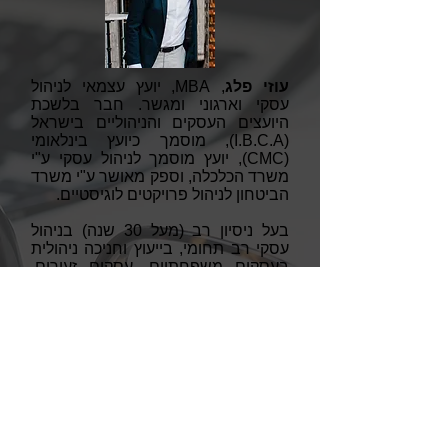
עוזי פלג
, MBA, יועץ עצמאי לניהול
עסקי וארגוני ומגשר. חבר בלשכת
היועצים העסקים והניהוליים בישראל
(I.B.C.A), מוסמך כיועץ בינלאומי
(CMC), יועץ מוסמך לניהול עסקי ע"י
משרד הכלכלה, וספק מאושר ע"י משרד
הביטחון לניהול פרויקטים לוגיסטיים.
בעל ניסיון רב (מעל 30 שנה) בניהול
עסקי רב תחומי, בייעוץ וחניכה ניהולית
בעסקים משפחתיים, עסקים זעירים,
קטנים ובינוניים, שותפויות בעייתיות,
במגוון ענפים ותחומים.
בעל רקע טכני הנדסי.
תפקידי ניהול
ביצוע מגוון גדול של תפקידים ומשימות
בחברות מובילות בתחומן. כולל תפקידי
מנכ"ל, סמנכ"ל תפעול ושרותי מכירה,
סמנכ"ל שיווק מכירות ופיתוח עסקי.