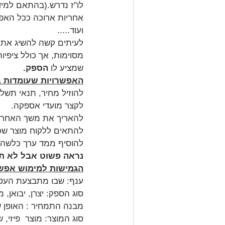
לו"ז נדרש.(בהתאם למיד
אחריות ארוכה ככל האפש
ועוד.....
לעיתים קשה להשיג את כ
מסוימות, אך כולל ציפיו
שמציע לו 
הספק.
האפשרויות שעומדות 
להוזיל מחיר, תנאי תשלום
לקצר מועדי אספקה.
להאריך את משך האחריו
להתאים ללקוח מוצר שכו
להוסיף ממד ערך כלשהו
נראה פשוט אבל לא תמ
הגמישות למימוש אפשרו
ענף: שבו מתבצעת העס
סוג הספק: יצרן, יבואן, מ
מבנה התמחיר : האופן ש
סוג המוצר: מוצר  פיזי,