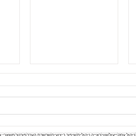
הגדלת הרווחים בעסק
מה זה
יוצאי
הגדלת הרווח בעסק צריכה להיות
כאשר 
שאיפתו של כל עסק בכל תחום
תחילה 
פעילות. הרווח כידוע הוא הפער בין
משבר 
ההכנסות לכלל ההוצאות
המשבר
(ישירות/משתנות וקבועות) לפני...
במה הו
ניהול עסק
ייעול
שווי
ראייה ניהולית
שיפור ביצועים
שרשרת הערך
פורטר
משאבי א