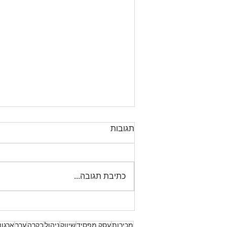
מימוש תהליך ייעוץ עסקי יעיל
תגובות
תהליך ליווי של ייעוץ עסקי הוא תהליך
דו סטרי בין היועץ והנועץ קרי העסק,
יתרונו של היועץ שהוא ניטראלי ללא
כתיבת תגובה...
רגשות לעסק ולמועסקים בו. כמו כן...
מכירות
עסק מפסיד
שיווק
ניהול
בקרה
ערך
ארגון