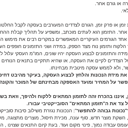
ה או גורם אחר.
אי.
 זמן או פרק זמן, הגורם לצדדים המעורבים בעסקה לקבל החלטות
אחר. התזמון הוא לעתים מוכתב, ומשפיע על תהליך קבלת ההחל
 אחד הגורמים העיקריים המאפשרים במקרים רבים את מימוש הע
 הלקוח ותזמון נוח מצד הספק, במידה ושני התזמונים חופפים ה
במידה והתזמונים לבצוע העסקה יהיו שונים, המו"מ העסקי עלול
 של הצדדים לקיים את העסקה, או שהיא תתקיים בתנאים הנוחים ר
ר, ולא לממש עסקה מיטבית מבחינתו.
את מידת הנכונות והלחץ לבצוע העסקה, בעיקר מהיבט דחיפ
פשר על המחיר ומועד האספקה מבחינתם של המוכר והקונה, 
איננו בהכרח זהה לתזמון המתאים ללקוח ולהיפך, וזאת בשל
 צד את ה"תזמון המתאים" הסובייקטיבי עבורו.
נכונות גבוהה להתפשר
": הנכונות נגזרת משילוב סיבות סובייקטי
 השקת מוצר חדש, סוף עונה, מכירת חיסול, מוצרים מתצוגה, מלא
ומס עבודה נמוך, פינוי מקום ועוד. בעת קיום התנאים שצוינו , הס