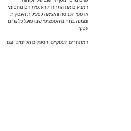
גורם מרכזי נוסף וחשוב של הכוחות 
המניעים את התחרות הענפית הם מחסומי 
או ספי הכניסה והיציאה לפעילות העסקית 
וממנה בתחום הספציפי שבו פועל כל גורם 
עסקי.
המתחרים העסקיים, הספקים הקיימים, וגם 
חלק לא קטן מהלקוחות. רובם ככולם הם 
פעם ספק, ופעם לקוח, ופעם מתחרה ישיר. 
כל אחד נמצא בסטטוס שונה בשרשרת 
אספקה כלשהיא. ובכל אחד מהתחומים 
ישנה סכנה של חודרים חדשים. כל חודר 
חדש לפחות בתקופה הראשונה מנסה 
לשנות את כללי המשחק וגורר את הענף 
במקרים רבים להורדת מחירים.  
חודר יכול לחדור ולהפוך למתחרה ישיר 
נוסף, הוא יכול להפוך לספק ישיר נוסף, 
ובמידה רבה גם ללקוח ישיר נוסף. עוצמת 