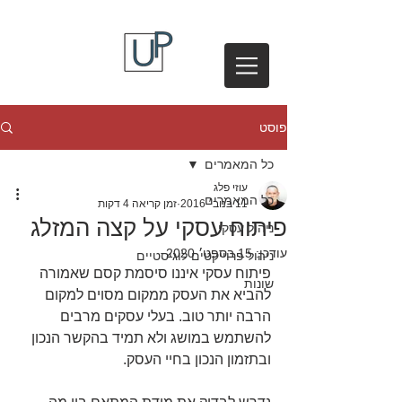
פוסט
כל המאמרים
עוזי פלג
כל המאמרים
11 בנוב׳ 2016
זמן קריאה 4 דקות
פיתוח עסקי על קצה המזלג
ניהול עסקי
עודכן:
15 בספט׳ 2020
ניהול פרוייקטים לוגיסטיים
פיתוח עסקי איננו סיסמת קסם שאמורה 
שונות
להביא את העסק ממקום מסוים למקום 
הרבה יותר טוב. בעלי עסקים מרבים 
להשתמש במושג ולא תמיד בהקשר הנכון 
ובתזמון הנכון בחיי העסק.  