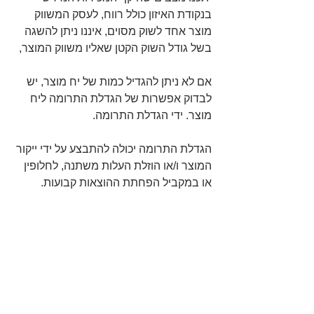
בנקודת האיזון כולל רווח, לעסק המשווק 
מוצר אחד לשוק מסוים, איננו ניתן להשגה 
בשל גודל השוק הקטן שאליו משווק המוצר,
אם לא ניתן להגדיל כמות של יח מוצר, יש 
לבדוק אפשרות של הגדלת התרומה ליח 
מוצר. ידי הגדלת התרומה.
הגדלת התרומה יכולה להתבצע על ידי ייקור 
המוצר ו/או הוזלת העלות משתנה, לחלופין 
או במקביל הפחתת ההוצאות קבועות.
 במידה והעסק מוכר תמהיל מוצרים 
ובהנחה שתמהיל המכירות מורכב, 
ממוצרים בעלי מחירים שונים ועלויות 
משתנות שונות, הרי שבכל תמהיל מכירות, 
כאשר ישתנה יחס המוצרים בתמהיל, 
תתקבל בעסק נקודת איזון משוקללת שונה, 