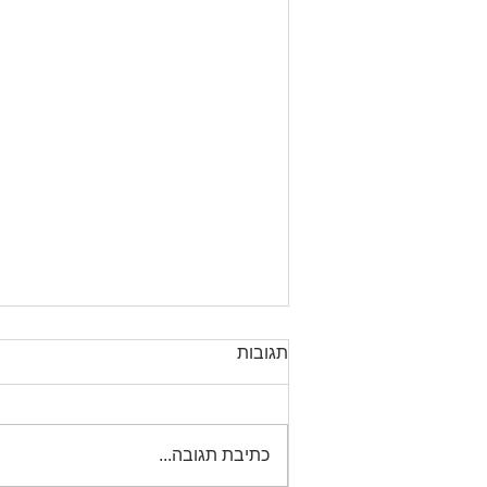
התזמון המתאים בבצוע עסקה
תגובות
רמת המתאם בין הציפיות
המשוקללות של הלקוח, מול הכדאיות
המשוקללת של הספק, בצרוף
כתיבת תגובה...
השפעת ממד התזמון על כל אחד