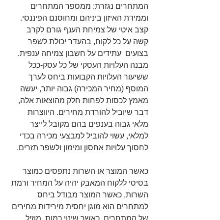
המתחרים נגזרת: ממספר המתחרים 
וממידת האיזון ביניהם ומחוסנם הפיננסי. 
קצב איטי של צמיחת הענף גורם לקרב 
קשה על כל לקוח, בהעדר יכולת לשפר 
בצועים  עתידים על חשבון צמיחה ענפית. 
מבנה העלויות העסקי של כל עסק-ככל 
ששיעור העלויות הקבועות ביחס לערך 
המוסף (מחיר המכירה) גבוה יותר, יעשה 
מאמץ לכסות לפחות חלק מהוצאות אלה, 
דבר שיוביל להורדת מחירים. היווצרות 
מלאי גבוה בענפים בהם מקובל לייצר 
למלאי, עשוי להוביל למבצעי מכירה בכדי 
לחסוך עלויות אחסון ומימון ולשפר תזרים.
כאשר המוצר או השרות נתפסים כמוצר 
בסיסי ללקוח המאבק יהיה על המחיר ורמת 
השרות, כאשר המוצר מבודל ביחס 
למתחרים הוא מוגן יחסית מירידות מחירים 
של המתחרים. כאשר שינוי כמות, מוזיל 