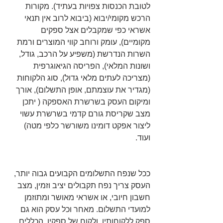
לטובת הכנסות צפויות בעתיד). מקורות 
הרכש מקומי/יבוא (ביבוא לרוב אין תנאי 
אשראי כפי שמקבלים אצל ספקים 
מקומיים), עומק ורוחב קווי המוצרים ורמת 
השרות הנדרשת (משפיע על הרכב, גודל, 
ושונות המלאי), הפריסה הגיאוגרפית 
(מצריכה לעתים מלאי גדול), סוג הלקוחות 
(מגדיר את עוצמתם, אופן התשלום), אורך 
ומיקום העסק בשרשרת האספקה ( יתכן 
מצב שקריסת גורם קדמי בשרשרת עשוי 
ליצור אפקט דומינו משורשר כלפי מטה) 
ועוד. 
ככל שנפח התשלומים הקבועים גבוה יותר, 
העסק צריך נפח תקבולים יציב וזמין, מצב 
חשבון חיובי, או אשראי מאושר ומתוזמן 
למועדי התשלום. מאחר וכל עסק הוא גם 
ספק ללקוחותיו, ולקוח של ספקיו. הכללים 