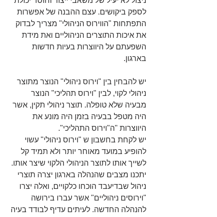
ניצול לא יעיל של משאבי ייצור וחוסר יכולת 
לספק ביקושים. עצם ההבנה של אפשרות 
התפתחות "הווירוס הניהולי" מצריך לבדוק 
את איכות התוצרים הניהוליים ואת מידת 
השפעתם על היווצרות בעיות חדשות 
בארגון.
יש להבחין בין "וירוס ניהולי" הנוצר מתוצר 
ניהולי לקוי, לבין "וירוס תהליכי" הנוצר 
מבעיה שלא טופלה. תוצר ניהולי תקין, אשר 
היה מטפל בבעיה בזמן היה מונע את 
היווצרות "ה"וירוס התהליכי".
יש לקחת בחשבון ש "וירוס ניהולי" עשוי 
להופיע במועד מאוחר יותר ולא תמיד קל 
לשייך אותו לתוצר הניהולי הלקוי שיצר אותו. 
יתכנו מצבים שהנהלה בארגון יצרה תוצרי 
ניהול שבדיעבד הוכחו כלקויים, ואלה יצרו 
"וירוסים ניהוליים" אשר עברו בירושה 
להנהלה החדשה. לעיתים עדיף לבודד בעיה 