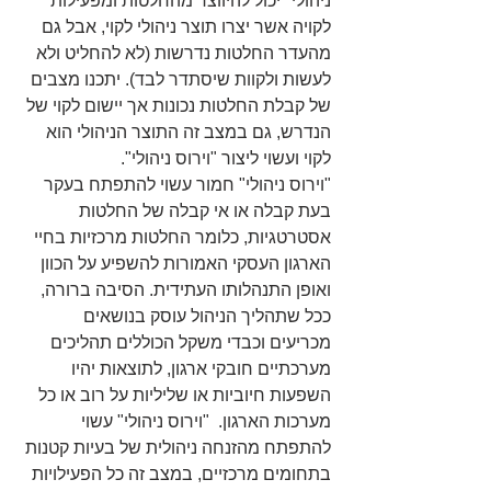
ניהולי" יכול להיווצר מהחלטות ומפעילות 
לקויה אשר יצרו תוצר ניהולי לקוי, אבל גם 
מהעדר החלטות נדרשות (לא להחליט ולא 
לעשות ולקוות שיסתדר לבד). יתכנו מצבים 
של קבלת החלטות נכונות אך יישום לקוי של 
הנדרש, גם במצב זה התוצר הניהולי הוא 
לקוי ועשוי ליצור "וירוס ניהולי".
"וירוס ניהולי" חמור עשוי להתפתח בעקר 
בעת קבלה או אי קבלה של החלטות 
אסטרטגיות, כלומר החלטות מרכזיות בחיי 
הארגון העסקי האמורות להשפיע על הכוון 
ואופן התנהלותו העתידית. הסיבה ברורה, 
ככל שתהליך הניהול עוסק בנושאים 
מכריעים וכבדי משקל הכוללים תהליכים 
מערכתיים חובקי ארגון, לתוצאות יהיו 
השפעות חיוביות או שליליות על רוב או כל 
מערכות הארגון.  "וירוס ניהולי" עשוי 
להתפתח מהזנחה ניהולית של בעיות קטנות 
בתחומים מרכזיים, במצב זה כל הפעילויות 