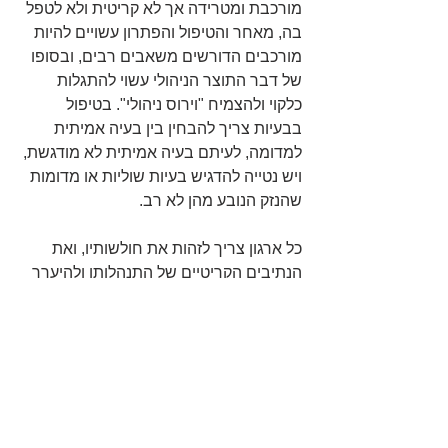
מורכבת ומטרידה אך לא קריטית ולא לטפל 
בה, מאחר והטיפול והפתרון עשויים להיות 
מורכבים הדורשים משאבים רבים, ובסופו 
של דבר התוצר הניהולי עשוי להתגלות 
כלקוי ולהצמיח "וירוס ניהולי". בטיפול 
בבעיות צריך להבחין בין בעיה אמיתית 
למדומה, לעיתם בעיה אמיתית לא מודגשת, 
ויש נטייה להדגיש בעיות שוליות או מדומות 
שהנזק הנובע מהן לא רב.
כל ארגון צריך לזהות את חולשותיו, ואת 
הנתיבים הקריטיים של התנהלותו ולהיערך 
למצב של פגיעה אשר עלולה לגרום לו נזק 
קריטי. במקביל עליו לעקוב אחר המתרחש 
בסביבה העסקית הקרובה והרחוקה בה 
פועל העסק ולהיות ער לכל מהלך העשוי 
לפגוע בו. לעיתים ההתארגנות מול תהליכים 
חיצוניים לארגון, עשויה ליצור תוצרי ניהול 
ליקויים וליצור "וירוס ניהולי" לדוגמא: חשש 