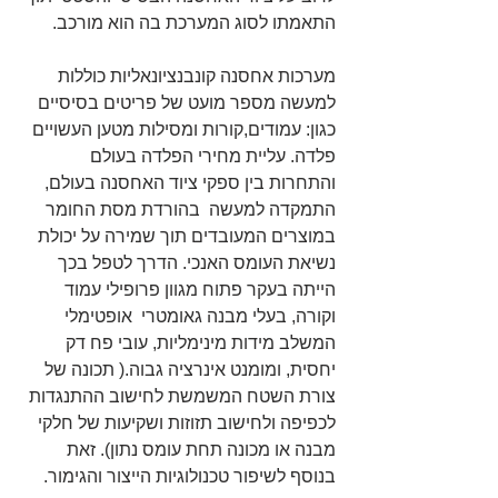
התאמתו לסוג המערכת בה הוא מורכב.
מערכות אחסנה קונבנציונאליות כוללות  
למעשה מספר מועט של פריטים בסיסיים 
כגון: עמודים,קורות ומסילות מטען העשויים 
פלדה. עליית מחירי הפלדה בעולם 
והתחרות בין ספקי ציוד האחסנה בעולם, 
התמקדה למעשה  בהורדת מסת החומר 
במוצרים המעובדים תוך שמירה על יכולת 
נשיאת העומס האנכי. הדרך לטפל בכך 
הייתה בעקר פתוח מגוון פרופילי עמוד 
וקורה, בעלי מבנה גאומטרי  אופטימלי 
המשלב מידות מינימליות, עובי פח דק 
יחסית, ומומנט אינרציה גבוה.( תכונה של 
צורת השטח המשמשת לחישוב ההתנגדות 
לכפיפה ולחישוב תזוזות ושקיעות של חלקי 
מבנה או מכונה תחת עומס נתון). זאת 
בנוסף לשיפור טכנולוגיות הייצור והגימור. 