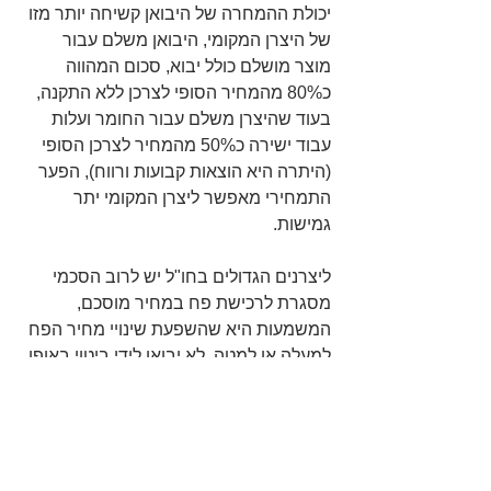
יכולת ההמחרה של היבואן קשיחה יותר מזו 
של היצרן המקומי, היבואן משלם עבור 
מוצר מושלם כולל יבוא, סכום המהווה 
כ80% מהמחיר הסופי לצרכן ללא התקנה, 
בעוד שהיצרן משלם עבור החומר ועלות 
עבוד ישירה כ50% מהמחיר לצרכן הסופי 
(היתרה היא הוצאות קבועות ורווח), הפער 
התמחירי מאפשר ליצרן המקומי יתר 
גמישות.
ליצרנים הגדולים בחו"ל יש לרוב הסכמי 
מסגרת לרכישת פח במחיר מוסכם, 
המשמעות היא שהשפעת שינויי מחיר הפח 
למעלה או למטה, לא יבואו לידי ביטוי באופן 
מידי אצל היבואן בארץ, לעובדה זו בשוק של 
עליות מחירים עשויה להוות יתרון זמני מול 
היצרן המקומי.
חשיבות ההתקנה