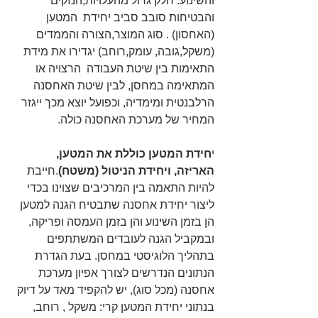
והשינוע. חלק גדול מהעלויות,הנזקים 
והבטיחות סובב סביב יחידת  המטען 
(האחסון) . סוג המוצר,הצורה והממדים 
(משקל,גובה, עומק,רוחב) יגדירו את מידת 
התאימות בין שיטת העבודה  הרצויה או 
המתאימה במחסן, לבין שיטת האחסנה 
הרלבנטית ומימדיה, וכפועל יוצא מכך ייגזר 
המחיר של מערכת האחסנה כולה.
י
חידת המטען כוללת את המטען, 
האריזה, ויחידת הניטול (משטח)
.חייבת 
להיות התאמה בין המרכיבים שצוינו בכדי 
ליצור יחידת אחסנה שתבטיח הגנה למטען 
הן בזמן השינוע והן בזמן העמסה ופריקה, 
ובמקביל הגנה לעובדים המשתתפים 
בתהליך הלוגיסטי במחסן. בעת הגדרת 
הנתונים הנדרשים לצורך אפיון מערכת 
אחסנה (מכל סוג), יש להקפיד מאד על דיוק 
בנתוני יחידת המטען קרי: משקל , רוחב, 