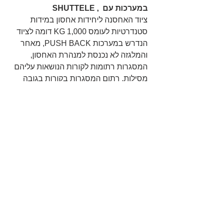
במערכות עם  , SHUTTELE 
ציוד האחסנה ליחידות אחסון במידות 
סטנדרטיות לעומס 1,000 KG דומה לציוד 
הנדרש במערכות PUSH BACK, מאחר 
והמלגזה לא נכנסת למנהרת האחסון, 
המסגרות רתומות לקורות הנושאות עליהם 
מסילות, רתום המסגרות בקורות בגובה 
נמוך מאפשר ניצולת גבוהה של קיבולת 
נשיאת העומס של המסגרות. מגבלת 
האחסון  היא יכולת נשיאת העומס של 
הSHUTTELE וממדיו. במערכת זו יש 
למעשה שתי מסילות, אחת לנשיאת המטען 
 בעת הנחתו,והשנייה לתנועת הגלגלים של 
ה SHUTTELE (המסילות לרוב בנויות 
מפרופיל אחד מכופף בהתאם). משטחי 
יחידות האחסון צריכים להיות באיכות טובה, 
ומותאמים לעומס הנדרש למניעת יצירת 
"בטן " בחלק התחתון של המשטח. שקיעת 