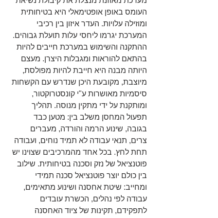
מערכת מאוזנת מנצלת את קיבולת נשיאת 
העומס באופן אופטימאלי היא בטיחותית 
ומוזילה עלויות. העדר איזון בין רכיבי 
המערכת יגרמו ליחסי עלות תועלת גבוהים. 
ההתקנה והשימוש במערכת חייבים להיות 
בהתאם להוראות ומגבלות היצרן. מעצם 
היותה מבנה היא חייבת להיות מפולסת, 
מיוצבת, מקובעת היכן שנדרש עם הקשחות 
סיסמיות מאושרות ע"י קונסטרוקטור, 
ומותקנת על ידי מתקין מנוסה. תהליך 
תפעול המחסן משלב בין: מטען כבד 
בגובה, שינוע הרמה והורדה, מעברים 
צרים, תנאי עבודה לא תמיד נוחים, ועבודה 
תחת לחץ. בכל אחד מהמרכיבים שצוינו יש 
פוטנציאל של נזק וסכנה בטיחותית. שילוב 
בין כולם יוצר פוטנציאל סכנה תמידי 
ומחייב: שיטת אחסנה ושינוע מתאימים, 
עבודה לפי נהלים, הכשרת עובדים 
לתפקידם, תקינות של ציוד האחסנה 