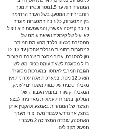
למסגרות. במערכות DRIVE IN רוחב 
המנהרה הוא עד 1.5מטר וכנגזרת מכך 
רוחב יחידת המטען. בשל העדר הרתימה 
בין המסגרות, כל גובה המסגרות מוגדר 
כגובה קריסה אפשרי, והמשמעות היא ניצול 
לא יעיל של קיבולת נשיאת עומס של 
המסגרת כ35% בלבד מהעומס המותר 
למסגרות רתומות.מגבלת אחסון עד 12-13 
טון למסגרת, עבור מסגרות שברתום קורות 
רגיל מסוגלת לשאת עומס כפול ומשולש. 
הגובה המרבי לאחסון במערכות מסוג זה 
הוא כ 12 מטר. במערכות אלה עקרונית אין 
מגבלה טכנית של כמות משטחים לעומק. 
המגבלה קשורה בתנאי העבודה של 
המלגזן. במנהרות עמוקות מאד ניתן לבצע 
חציצה של המנהרות באמצע ולהקטין אותן 
בחצי, אך נדרש לעבוד משני צידי מערך 
האחסנה, עובדה המצריכה 2 מעבר י 
תפעול מקבילים.